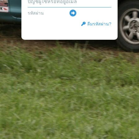
ลืมรหัสผ่าน?